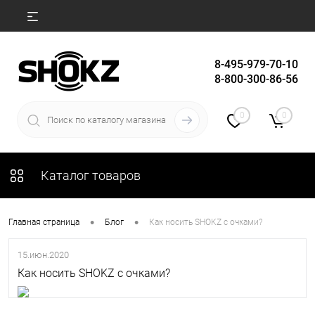
8-495-979-70-10
8-800-300-86-56
0
0
Каталог товаров
•
•
Главная страница
Блог
Как носить SHOKZ с очками?
15.июн.2020
Как носить SHOKZ с очками?